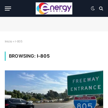
Inicio
»
I-805
BROWSING:
I-805