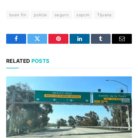
buen fin
policia
seguro
sspcm
Tijuana
Facebook
Twitter
Pinterest
LinkedIn
Tumblr
Email
RELATED
POSTS