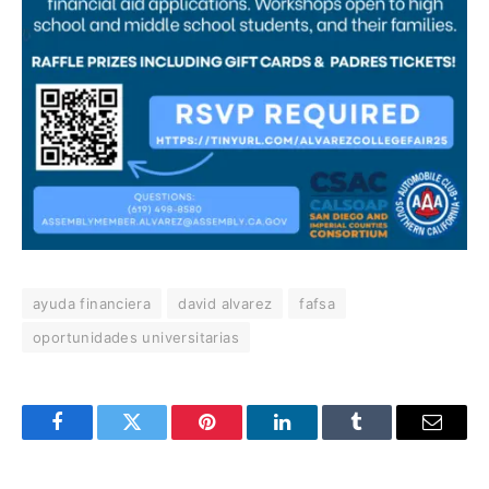
ayuda financiera
david alvarez
fafsa
oportunidades universitarias
Facebook
Twitter
Pinterest
LinkedIn
Tumblr
Email