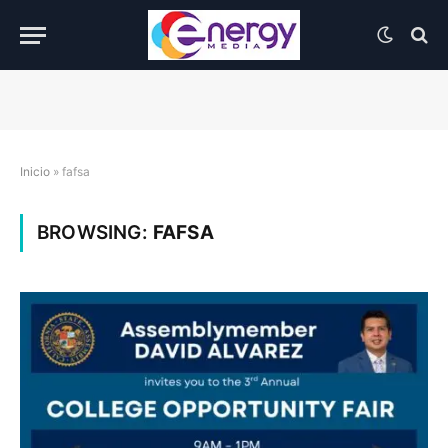
Inicio
»
fafsa
BROWSING:
FAFSA