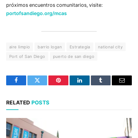
próximos encuentros comunitarios, visite:
portofsandiego.org/mcas
aire limpio
barrio logan
Estrategia
national city
Port of San Diego
puerto de san diego
Facebook
Twitter
Pinterest
LinkedIn
Tumblr
Email
RELATED
POSTS