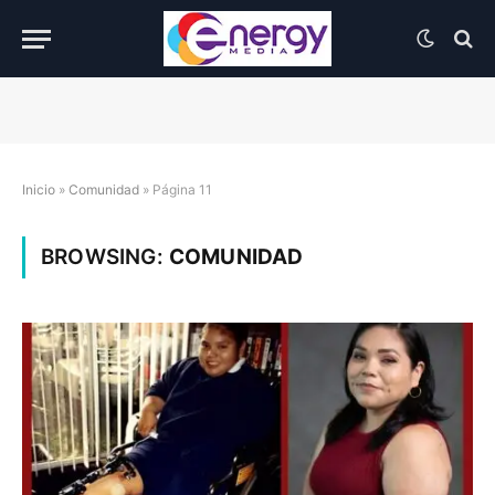
Inicio
»
Comunidad
»
Página 11
BROWSING:
COMUNIDAD