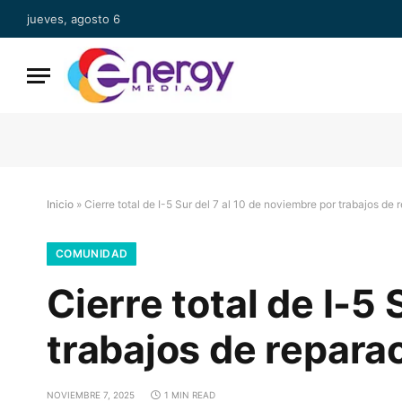
jueves, agosto 6
Inicio
»
Cierre total de I-5 Sur del 7 al 10 de noviembre por trabajos de 
COMUNIDAD
Cierre total de I-5
trabajos de repara
NOVIEMBRE 7, 2025
1 MIN READ