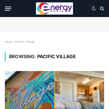
Inicio
»
Pacific Village
BROWSING:
PACIFIC VILLAGE