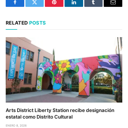
Facebook
Twitter
Pinterest
LinkedIn
Tumblr
Email
RELATED
POSTS
Arts District Liberty Station recibe designación
estatal como Distrito Cultural
ENERO 8, 2026