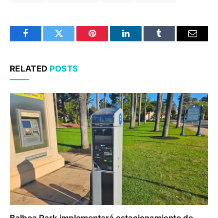
Facebook
Twitter
Pinterest
LinkedIn
Tumblr
Email
RELATED
POSTS
Balboa Park implementará estacionamiento de