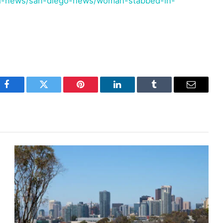
al-news/san-diego-news/woman-stabbed-in-
Facebook
Twitter
Pinterest
LinkedIn
Tumblr
Email