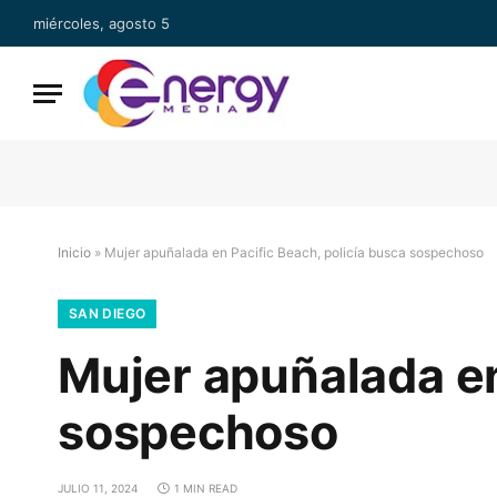
miércoles, agosto 5
Inicio
»
Mujer apuñalada en Pacific Beach, policía busca sospechoso
SAN DIEGO
Mujer apuñalada en
sospechoso
JULIO 11, 2024
1 MIN READ