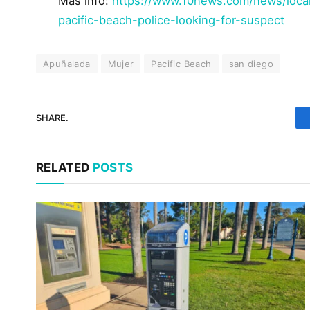
Más info:
https://www.10news.com/news/loc
pacific-beach-police-looking-for-suspect
Apuñalada
Mujer
Pacific Beach
san diego
SHARE.
RELATED
POSTS