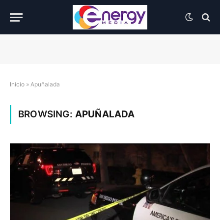
Inicio
»
Apuñalada
BROWSING:
APUÑALADA