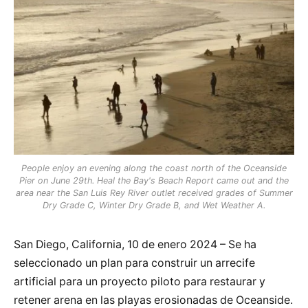
People enjoy an evening along the coast north of the Oceanside
Pier on June 29th. Heal the Bay's Beach Report came out and the
area near the San Luis Rey River outlet received grades of Summer
Dry Grade C, Winter Dry Grade B, and Wet Weather A.
San Diego, California, 10 de enero 2024 – Se ha
seleccionado un plan para construir un arrecife
artificial para un proyecto piloto para restaurar y
retener arena en las playas erosionadas de Oceanside.