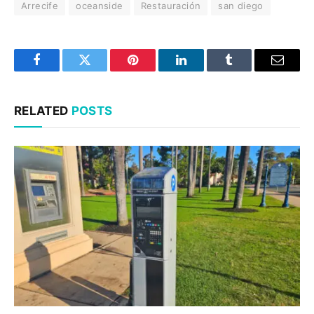
Arrecife
oceanside
Restauración
san diego
Facebook
Twitter
Pinterest
LinkedIn
Tumblr
Email
RELATED
POSTS