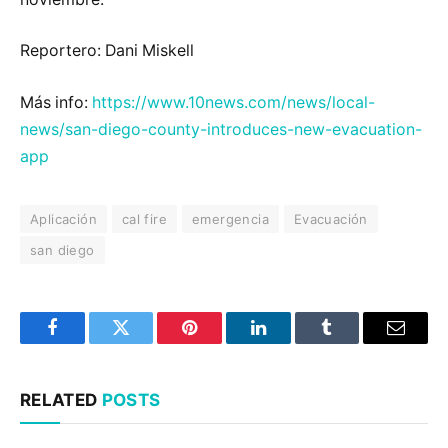
Reportero: Dani Miskell
Más info:
https://www.10news.com/news/local-
news/san-diego-county-introduces-new-evacuation-
app
Aplicación
cal fire
emergencia
Evacuación
san diego
Facebook
Twitter
Pinterest
LinkedIn
Tumblr
Email
RELATED
POSTS