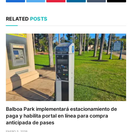
Facebook
Twitter
Pinterest
LinkedIn
Tumblr
Email
RELATED
POSTS
Balboa Park implementará estacionamiento de
paga y habilita portal en línea para compra
anticipada de pases
ENERO 5, 2026