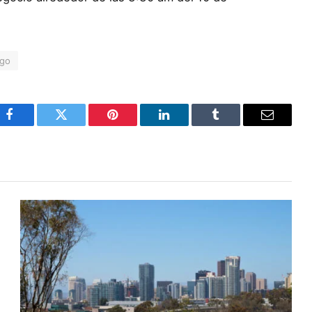
ego
Facebook
Twitter
Pinterest
LinkedIn
Tumblr
Email