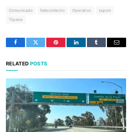
Comunicado
fallecimiento
Operativo
sspcm
Tijuana
Facebook
Twitter
Pinterest
LinkedIn
Tumblr
Email
RELATED
POSTS