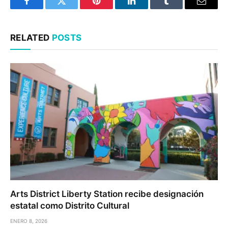
Facebook
Twitter
Pinterest
LinkedIn
Tumblr
Email
RELATED
POSTS
Arts District Liberty Station recibe designación
estatal como Distrito Cultural
ENERO 8, 2026