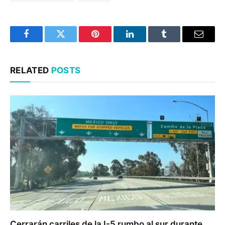
Facebook
Twitter
Pinterest
LinkedIn
Tumblr
Email
RELATED
POSTS
Cerrarán carriles de la I-5 rumbo al sur durante