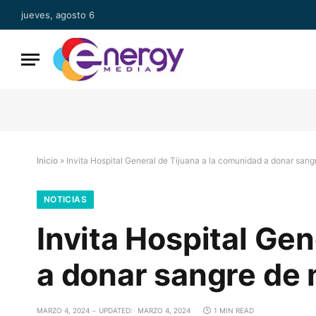
jueves, agosto 6
Inicio
»
Invita Hospital General de Tijuana a la comunidad a donar sang
NOTICIAS
Invita Hospital Ge
a donar sangre de 
MARZO 4, 2024
UPDATED:
MARZO 4, 2024
1 MIN READ