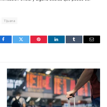
Tijuana
Facebook
Twitter
Pinterest
LinkedIn
Tumblr
Email