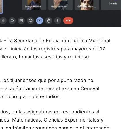
24 – La Secretaría de Educación Pública Municipal
rzo iniciarán los registros para mayores de 17
lerato, tomar las asesorías y recibir su
, los tijuanenses que por alguna razón no
rse académicamente para el examen Ceneval
ca dicho grado de estudios.
ados, en las asignaturas correspondientes al
es, Matemáticas, Ciencias Experimentales y
n los trámites requeridos para que el interesado