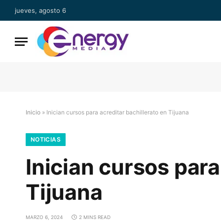
jueves, agosto 6
Inicio
»
Inician cursos para acreditar bachillerato en Tijuana
NOTICIAS
Inician cursos para
Tijuana
MARZO 6, 2024
2 MINS READ