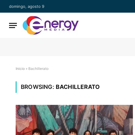
domingo, agosto 9
Inicio
»
Bachillerato
BROWSING:
BACHILLERATO