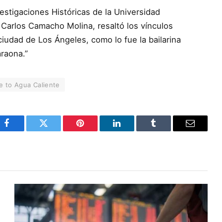
vestigaciones Históricas de la Universidad
 Carlos Camacho Molina, resaltó los vínculos
 ciudad de Los Ángeles, como lo fue la bailarina
raona.”
 to Agua Caliente
Facebook
Twitter
Pinterest
LinkedIn
Tumblr
Email