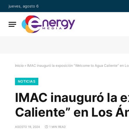
jueves, agosto 6
Inicio
»
IMAC inauguró la exposición “Welcome to Agua Caliente” en Lo
NOTICIAS
IMAC inauguró la 
Caliente” en Los Á
AGOSTO 19, 2024
1 MIN READ