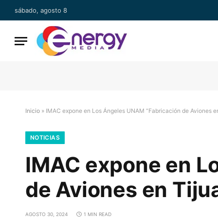
sábado, agosto 8
Inicio
»
IMAC expone en Los Ángeles UNAM “Fabricación de Aviones en
NOTICIAS
IMAC expone en Lo
de Aviones en Tiju
AGOSTO 30, 2024
1 MIN READ