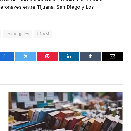
aeronaves entre Tijuana, San Diego y Los
Los Ángeles
UNAM
Facebook
Twitter
Pinterest
LinkedIn
Tumblr
Email