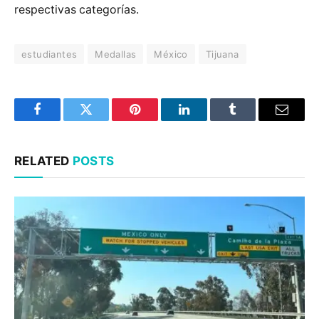
respectivas categorías.
estudiantes
Medallas
México
Tijuana
Facebook
Twitter
Pinterest
LinkedIn
Tumblr
Email
RELATED
POSTS