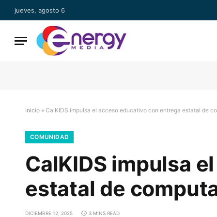
jueves, agosto 6
Inicio
»
CalKIDS impulsa el acceso educativo con entrega estatal de co
COMUNIDAD
CalKIDS impulsa el
estatal de computa
DICIEMBRE 12, 2025
3 MINS READ