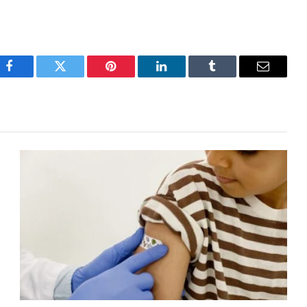
Facebook
Twitter
Pinterest
LinkedIn
Tumblr
Email