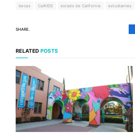
becas
CalKIDS
estado de California
estudiantes
SHARE.
RELATED
POSTS