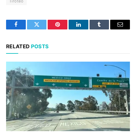
Tiroteo
Facebook
Twitter
Pinterest
LinkedIn
Tumblr
Email
RELATED
POSTS