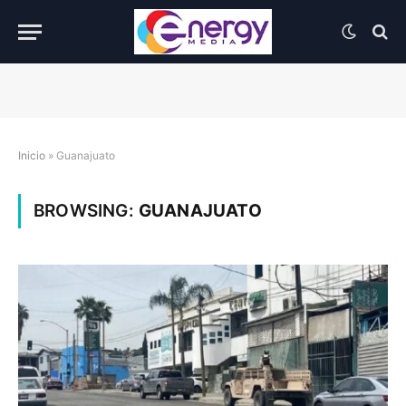
Inicio
»
Guanajuato
BROWSING:
GUANAJUATO