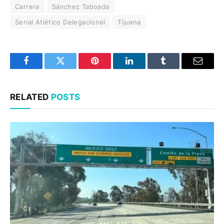
Carrera
Sánchez Taboada
Serial Atlético Delegacional
Tijuana
Facebook
Twitter
Pinterest
LinkedIn
Tumblr
Email
RELATED
POSTS