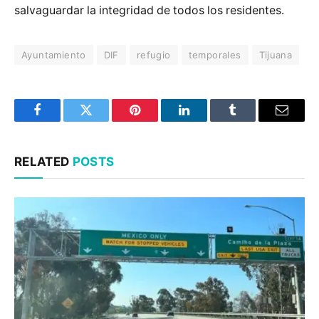
salvaguardar la integridad de todos los residentes.
Ayuntamiento
DIF
refugio
temporales
Tijuana
Facebook
Twitter
Pinterest
LinkedIn
Tumblr
Email
RELATED
POSTS