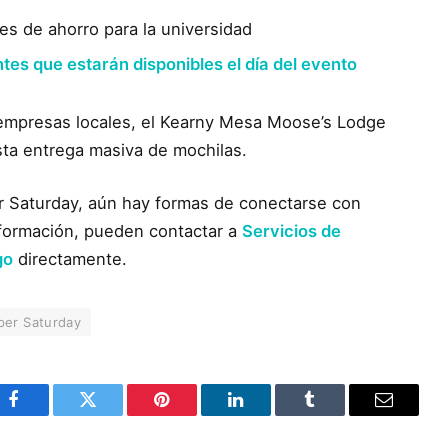
s de ahorro para la universidad
tes que estarán disponibles el día del evento
 empresas locales, el Kearny Mesa Moose’s Lodge
ta entrega masiva de mochilas.
er Saturday, aún hay formas de conectarse con
nformación, pueden contactar a
Servicios de
go
directamente.
per Saturday
Facebook
Twitter
Pinterest
LinkedIn
Tumblr
Email