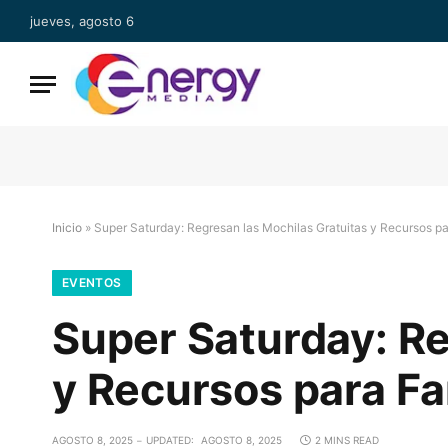
jueves, agosto 6
Inicio
»
Super Saturday: Regresan las Mochilas Gratuitas y Recursos pa
EVENTOS
Super Saturday: Re
y Recursos para Fa
AGOSTO 8, 2025
UPDATED:
AGOSTO 8, 2025
2 MINS READ