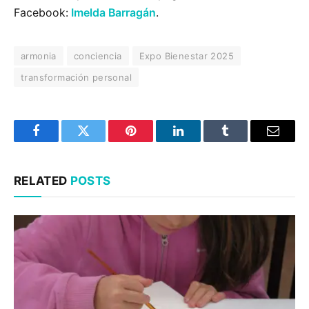
Facebook:
Imelda Barragán
.
armonia
conciencia
Expo Bienestar 2025
transformación personal
Facebook
Twitter
Pinterest
LinkedIn
Tumblr
Email
RELATED
POSTS