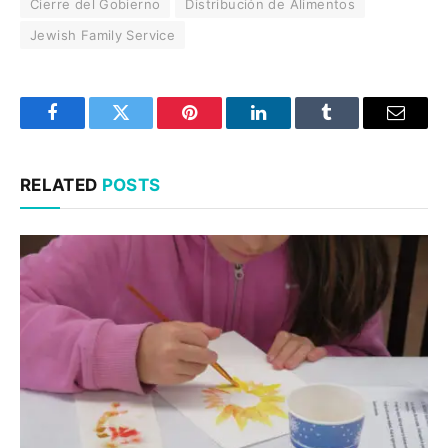
Cierre del Gobierno
Distribución de Alimentos
Jewish Family Service
Facebook
Twitter
Pinterest
LinkedIn
Tumblr
Email
RELATED
POSTS