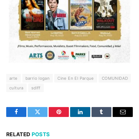
arte
barrio logan
Cine En El Parque
COMUNIDAD
cultura
sdlff
Facebook
Twitter
Pinterest
LinkedIn
Tumblr
Email
RELATED
POSTS