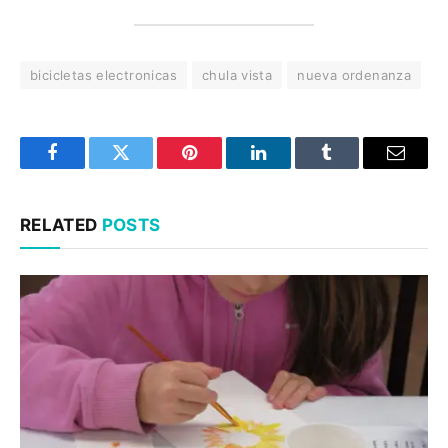
bicicletas electronicas
chula vista
nueva ordenanza
Facebook
Twitter
Pinterest
LinkedIn
Tumblr
Email
RELATED
POSTS