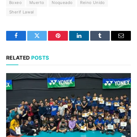
Boxeo
Muerto
Noqueado
Reino Unido
Sherif Lawal
Facebook
Twitter
Pinterest
LinkedIn
Tumblr
Email
RELATED
POSTS