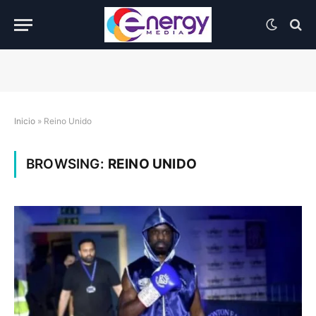
Inicio
»
Reino Unido
BROWSING:
REINO UNIDO