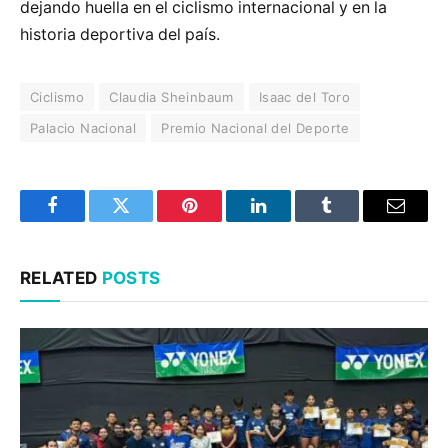
dejando huella en el ciclismo internacional y en la
historia deportiva del país.
Ciclismo
Claudia Sheinbaum
Isaac del Toro
Palacio Nacional
Premio Nacional del Deporte
Facebook
Twitter
Pinterest
LinkedIn
Tumblr
Email
RELATED
POSTS