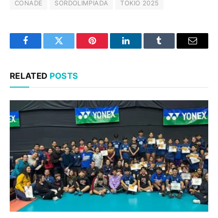
CONADE
SORDOLIMPIADA
TOKIO 2025
Facebook
Twitter
Pinterest
LinkedIn
Tumblr
Email
RELATED
POSTS