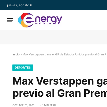
jueves, agosto 6
Inicio
»
Max Verstappen gana el GP de Estados Unidos previo al Gran 
DEPORTES
Max Verstappen ga
previo al Gran Pre
OCTUBRE 20, 2025
1 MIN READ