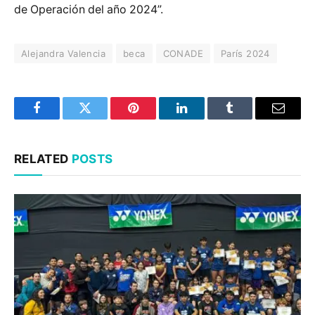
de Operación del año 2024”.
Alejandra Valencia
beca
CONADE
París 2024
Facebook
Twitter
Pinterest
LinkedIn
Tumblr
Email
RELATED
POSTS