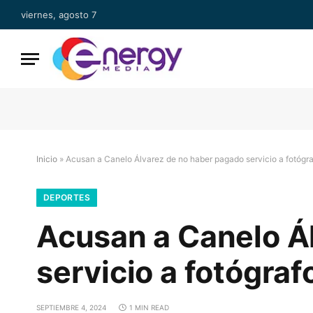
viernes, agosto 7
Inicio
»
Acusan a Canelo Álvarez de no haber pagado servicio a fotógr
DEPORTES
Acusan a Canelo Á
servicio a fotógraf
SEPTIEMBRE 4, 2024
1 MIN READ