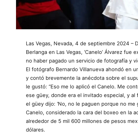
Las Vegas, Nevada, 4 de septiembre 2024 – De
Berlanga en Las Vegas, ‘Canelo’ Álvarez fue 
no haber pagado un servicio de fotografía y v
El fotógrafo Bernardo Villanueva ahondó en un
y contó brevemente la anécdota sobre el sup
le gustó: “Eso me lo aplicó el Canelo. Me co
ese güey, donde era el invitado especial, y al 
el güey dijo: ‘No, no le paguen porque no me g
Canelo, considerado la cara del boxeo en la a
alrededor de 5 mil 600 millones de pesos me
dólares.