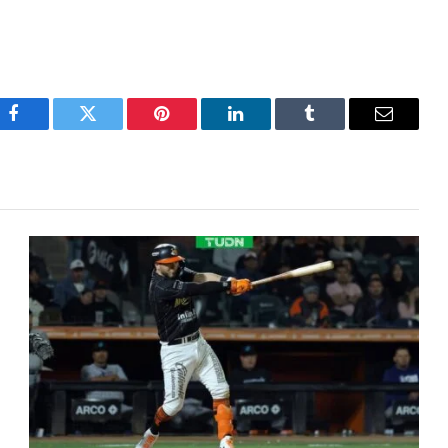
Facebook
Twitter
Pinterest
LinkedIn
Tumblr
Email