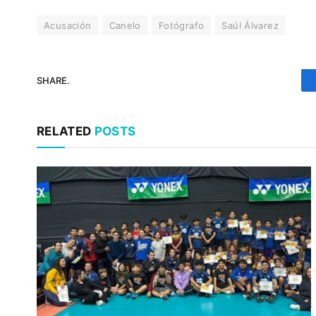
Acusación
Canelo
Fotógrafo
Saúl Álvarez
SHARE.
RELATED
POSTS