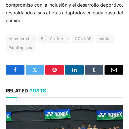
compromiso con la inclusión y el desarrollo deportivo,
respaldando a sus atletas adaptados en cada paso del
camino.
Abanderados
Baja California
CONADE
estatal
Paralímpicos
Facebook
Twitter
Pinterest
LinkedIn
Tumblr
Email
RELATED
POSTS