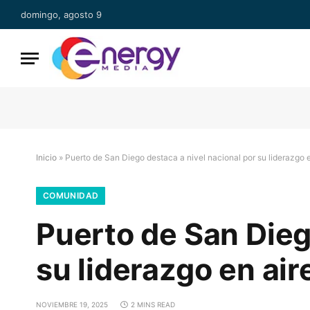
domingo, agosto 9
Inicio
»
Puerto de San Diego destaca a nivel nacional por su liderazgo e
COMUNIDAD
Puerto de San Dieg
su liderazgo en air
NOVIEMBRE 19, 2025
2 MINS READ