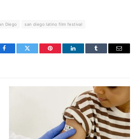
an Diego
san diego latino film festival
Facebook
Twitter
Pinterest
LinkedIn
Tumblr
Email