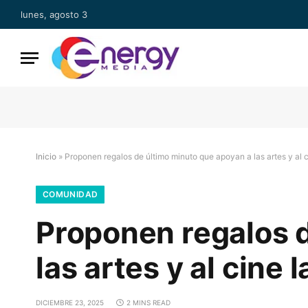
lunes, agosto 3
Inicio
»
Proponen regalos de último minuto que apoyan a las artes y al 
COMUNIDAD
Proponen regalos 
las artes y al cine 
DICIEMBRE 23, 2025
2 MINS READ