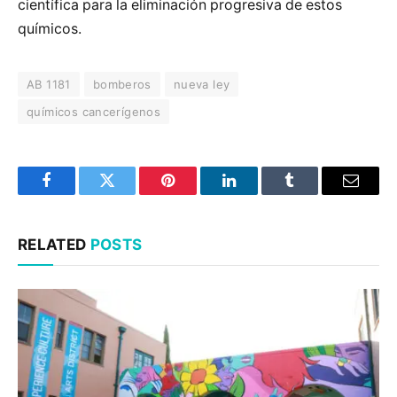
científica para la eliminación progresiva de estos
químicos.
AB 1181
bomberos
nueva ley
químicos cancerígenos
Facebook
Twitter
Pinterest
LinkedIn
Tumblr
Email
RELATED
POSTS