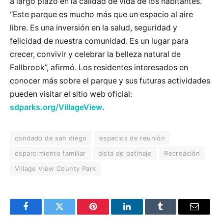
a largo plazo en la calidad de vida de los habitantes.
“Este parque es mucho más que un espacio al aire
libre. Es una inversión en la salud, seguridad y
felicidad de nuestra comunidad. Es un lugar para
crecer, convivir y celebrar la belleza natural de
Fallbrook”, afirmó. Los residentes interesados en
conocer más sobre el parque y sus futuras actividades
pueden visitar el sitio web oficial:
sdparks.org/VillageView
.
condado de san diego
espacios de reunión
esparcimiento familiar
pista de patinaje
Recreación
Village View County Park
Facebook
Twitter
Pinterest
LinkedIn
Tumblr
Email