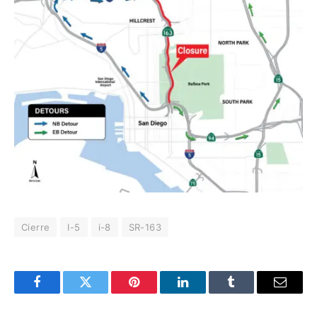
Cierre
I-5
i-8
SR-163
Facebook
Twitter
Pinterest
LinkedIn
Tumblr
Email