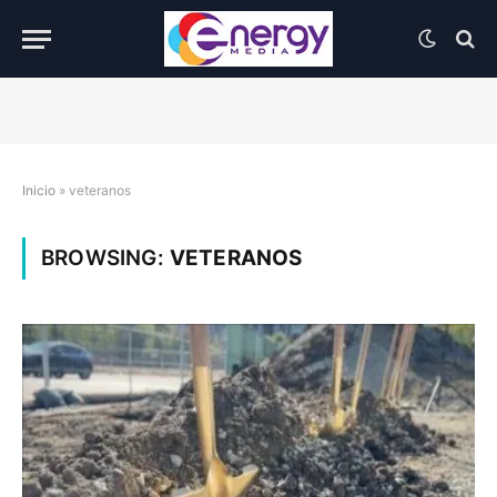
Inicio
»
veteranos
BROWSING:
VETERANOS