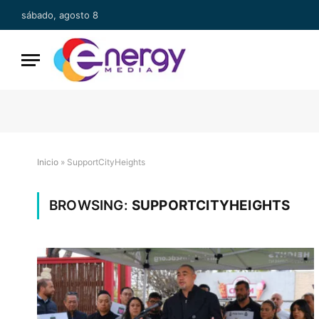
sábado, agosto 8
Inicio
»
SupportCityHeights
BROWSING:
SUPPORTCITYHEIGHTS